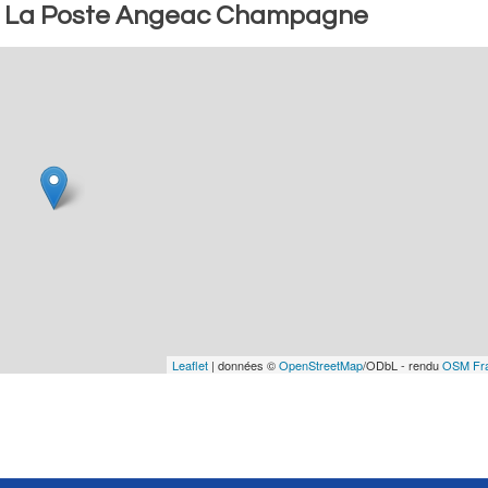
e : La Poste Angeac Champagne
Leaflet
| données ©
OpenStreetMap
/ODbL - rendu
OSM Fr