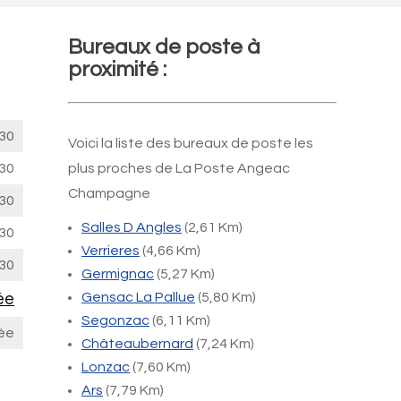
Bureaux de poste à
proximité :
30
Voici la liste des bureaux de poste les
30
plus proches de La Poste Angeac
Champagne
30
Salles D Angles
(2,61 Km)
30
Verrieres
(4,66 Km)
30
Germignac
(5,27 Km)
ée
Gensac La Pallue
(5,80 Km)
Segonzac
(6,11 Km)
ée
Châteaubernard
(7,24 Km)
Lonzac
(7,60 Km)
Ars
(7,79 Km)