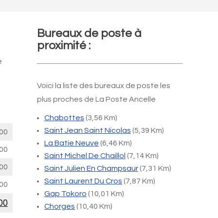
Bureaux de poste à
proximité :
e
Voici la liste des bureaux de poste les
plus proches de La Poste Ancelle
Chabottes
(3,56 Km)
Saint Jean Saint Nicolas
(5,39 Km)
00
La Batie Neuve
(6,46 Km)
00
Saint Michel De Chaillol
(7,14 Km)
00
Saint Julien En Champsaur
(7,31 Km)
Saint Laurent Du Cros
(7,87 Km)
00
Gap Tokoro
(10,01 Km)
00
Chorges
(10,40 Km)