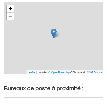
+
−
Leaflet
| données ©
OpenStreetMap
/ODbL - rendu
OSM France
Bureaux de poste à proximité :