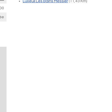
Luxeuil Les Bains Messier
(11,43 Km)
00
ée