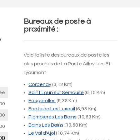
Bureaux de poste à
proximité :
e
Voici la liste des bureaux de poste les
plus proches de La Poste Aillevillers Et
Lyaumont
Corbenay
(3,12 Km)
ée
Saint Loup sur Semouse
(6,10 Km)
Fougerolles
(6,32 Km)
00
Fontaine Les Luxeuil
(6,93 Km)
00
Plombieres Les Bains
(10,63 Km)
Bains Les Bains
(10,68 Km)
00
Le Val d'Ajol
(10,74 Km)
00