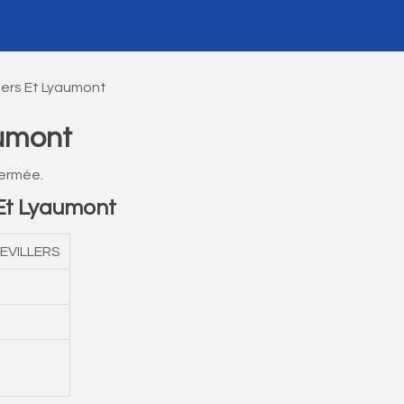
llers Et Lyaumont
aumont
fermée.
 Et Lyaumont
LEVILLERS