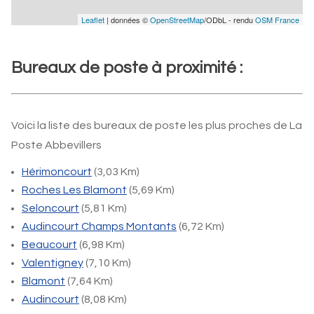
Leaflet
| données ©
OpenStreetMap
/ODbL - rendu
OSM France
Bureaux de poste à proximité :
Voici la liste des bureaux de poste les plus proches de La
Poste Abbevillers
Hérimoncourt
(3,03 Km)
Roches Les Blamont
(5,69 Km)
Seloncourt
(5,81 Km)
Audincourt Champs Montants
(6,72 Km)
Beaucourt
(6,98 Km)
Valentigney
(7,10 Km)
Blamont
(7,64 Km)
Audincourt
(8,08 Km)