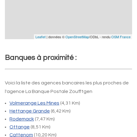
Leaflet
| données ©
OpenStreetMap
/ODbL - rendu
OSM France
Banques à proximité :
Voici la liste des agences bancaires les plus proches de
l'agence La Banque Postale Zoufftgen
Volmerange Les Mines
(4,31 Km)
Hettange Grande
(6,42 Km)
Rodemack
(7,47 Km)
Ottange
(8,51 Km)
Cattenom
(10,20 Km)