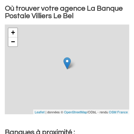
Où trouver votre agence La Banque
Postale Villiers Le Bel
+
−
Leaflet
| données ©
OpenStreetMap
/ODbL - rendu
OSM France
Banques à proximité :