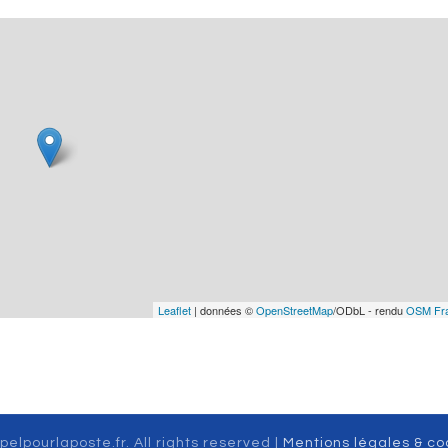
Leaflet
| données ©
OpenStreetMap
/ODbL - rendu
OSM Fr
pelpourlaposte.fr. All rights reserved |
Mentions légales & co