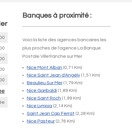
Banques à proximité :
Mer
00
Voici la liste des agences bancaires les
00
plus proches de l'agence La Banque
Postale Villefranche sur Mer
00
Nice Mont Alban
(0,71 Km)
00
Nice Saint Jean d'Angély
(1,51 Km)
00
Beaulieu Sur Mer
(1,79 Km)
ée
Nice Garibaldi
(1,89 Km)
Nice Saint Roch
(1,99 Km)
ée
Nice Lympia
(2,14 Km)
Saint Jean Cap Ferrat
(2,28 Km)
Nice Pasteur
(2,76 Km)