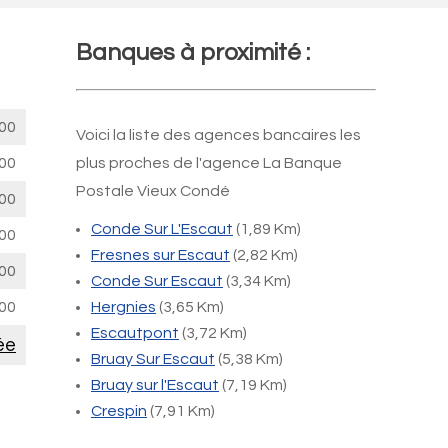
Banques à proximité :
00
Voici la liste des agences bancaires les
00
plus proches de l'agence La Banque
Postale Vieux Condé
00
Conde Sur L'Escaut
(1,89 Km)
00
Fresnes sur Escaut
(2,82 Km)
00
Conde Sur Escaut
(3,34 Km)
00
Hergnies
(3,65 Km)
Escautpont
(3,72 Km)
ée
Bruay Sur Escaut
(5,38 Km)
Bruay sur l'Escaut
(7,19 Km)
Crespin
(7,91 Km)