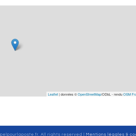
Leaflet
| données ©
OpenStreetMap
/ODbL - rendu
OSM Fr
pelpourlaposte.fr. All rights reserved |
Mentions légales & co