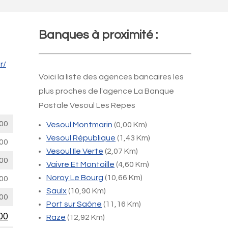
Banques à proximité :
r/
Voici la liste des agences bancaires les
plus proches de l'agence La Banque
Postale Vesoul Les Repes
00
Vesoul Montmarin
(0,00 Km)
Vesoul République
(1,43 Km)
00
Vesoul Ile Verte
(2,07 Km)
00
Vaivre Et Montoille
(4,60 Km)
Noroy Le Bourg
(10,66 Km)
00
Saulx
(10,90 Km)
00
Port sur Saône
(11,16 Km)
00
Raze
(12,92 Km)