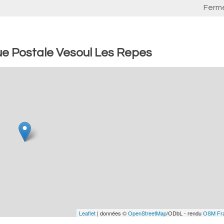
Ferm
e Postale Vesoul Les Repes
Leaflet
| données ©
OpenStreetMap
/ODbL - rendu
OSM Fr