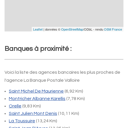
Leaflet
| données ©
OpenStreetMap
/ODbL - rendu
OSM France
Banques à proximité :
Voici la liste des agences bancaires les plus proches de
l'agence La Banque Postale Valloire
Saint Michel De Maurienne
(6,92 Km)
Montricher Albanne Karellis
(7,78 Km)
Orelle
(9,83 Km)
Saint Julien Mont Denis
(10,11 Km)
La Toussuire
(13,24 Km)