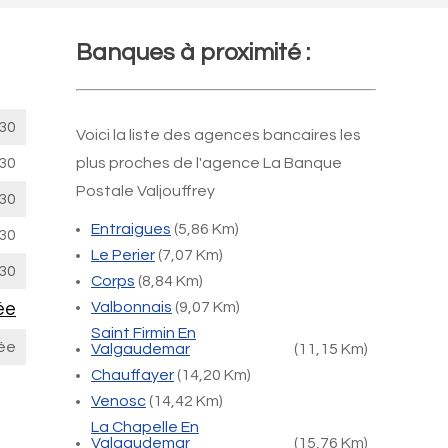
Banques à proximité :
30
Voici la liste des agences bancaires les
30
plus proches de l'agence La Banque
Postale Valjouffrey
30
Entraigues
(5,86 Km)
30
Le Perier
(7,07 Km)
30
Corps
(8,84 Km)
ée
Valbonnais
(9,07 Km)
Saint Firmin En
ée
Valgaudemar
(11,15 Km)
Chauffayer
(14,20 Km)
Venosc
(14,42 Km)
La Chapelle En
Valgaudemar
(15,76 Km)