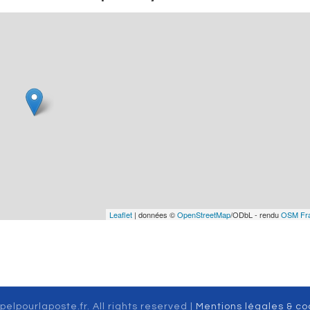
Leaflet
| données ©
OpenStreetMap
/ODbL - rendu
OSM Fr
pelpourlaposte.fr. All rights reserved |
Mentions légales & co