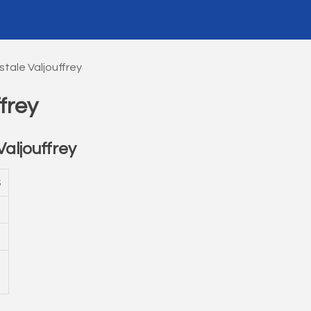
tale Valjouffrey
frey
aljouffrey
S