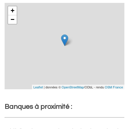
+
−
Leaflet
| données ©
OpenStreetMap
/ODbL - rendu
OSM France
Banques à proximité :