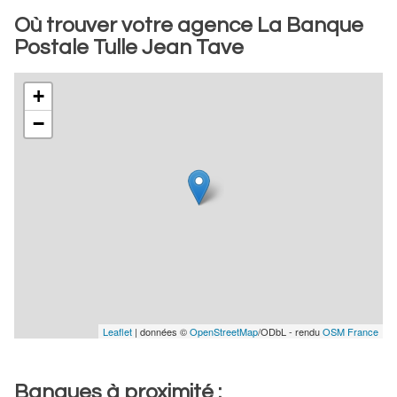
Où trouver votre agence La Banque
Postale Tulle Jean Tave
+
−
Leaflet
| données ©
OpenStreetMap
/ODbL - rendu
OSM France
Banques à proximité :