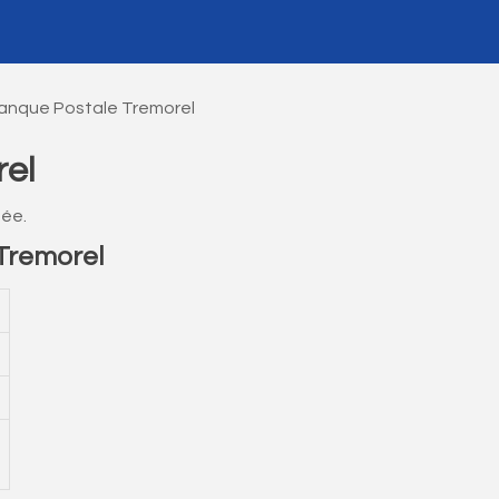
anque Postale Tremorel
el
mée.
Tremorel