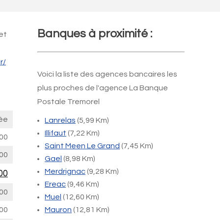
Banques à proximité :
et
r/
Voici la liste des agences bancaires les
plus proches de l'agence La Banque
Postale Tremorel
ée
Lanrelas
(5,99 Km)
Illifaut
(7,22 Km)
00
Saint Meen Le Grand
(7,45 Km)
00
Gael
(8,98 Km)
Merdrignac
(9,28 Km)
00
Ereac
(9,46 Km)
00
Muel
(12,60 Km)
00
Mauron
(12,81 Km)