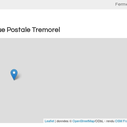
Ferm
e Postale Tremorel
Leaflet
| données ©
OpenStreetMap
/ODbL - rendu
OSM Fr