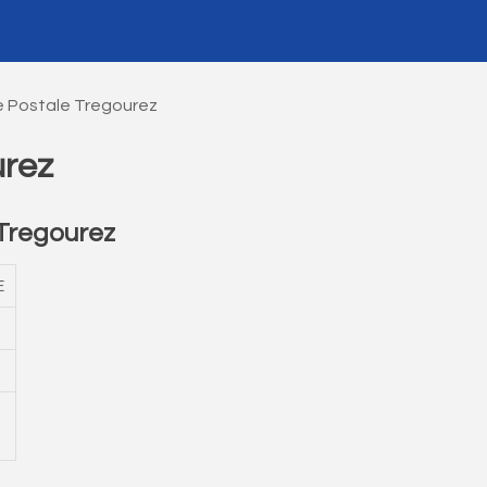
 Postale Tregourez
urez
Tregourez
E