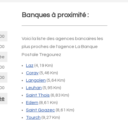
Banques à proximité :
00
Voici la liste des agences bancaires les
00
plus proches de l'agence La Banque
Postale Tregourez
ée
Laz
(4,19 Km)
00
Coray
(5,46 Km)
00
Langolen
(5,64 Km)
00
Leuhan
(5,95 Km)
Saint Thois
(6,83 Km)
ée
Edern
(8,61 Km)
Saint Goazec
(8,61 Km)
Tourch
(9,27 Km)