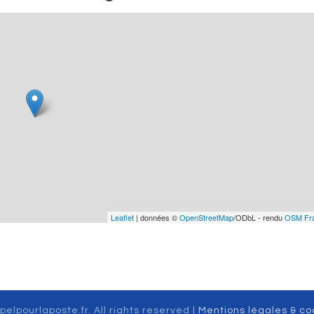
Leaflet
| données ©
OpenStreetMap
/ODbL - rendu
OSM Fr
pelpourlaposte.fr. All rights reserved |
Mentions légales & co