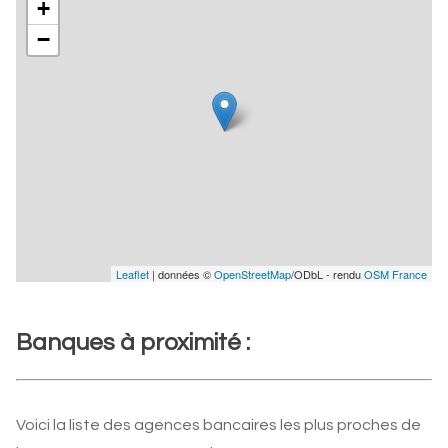
+
−
Leaflet
| données ©
OpenStreetMap
/ODbL - rendu
OSM France
Banques à proximité :
Voici la liste des agences bancaires les plus proches de