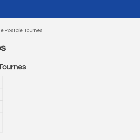
e Postale Tournes
es
Tournes