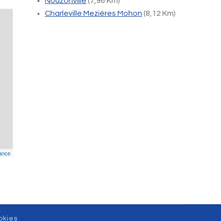
Nouzonville
(7,96 Km)
Charleville Mezières Mohon
(8,12 Km)
ance
okies