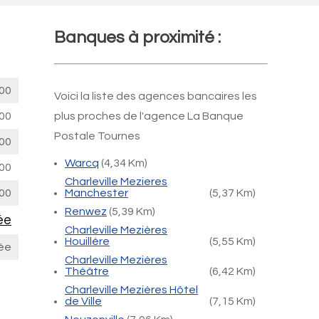
Banques à proximité :
00
Voici la liste des agences bancaires les
00
plus proches de l'agence La Banque
Postale Tournes
00
Warcq
(4,34 Km)
00
Charleville Mezieres
00
Manchester
(5,37 Km)
Renwez
(5,39 Km)
ée
Charleville Mezières
Houillère
(5,55 Km)
ée
Charleville Mezières
Théâtre
(6,42 Km)
Charleville Mezières Hôtel
de Ville
(7,15 Km)