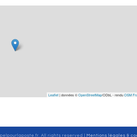
Leaflet
| données ©
OpenStreetMap
/ODbL - rendu
OSM Fr
pelpourlaposte.fr. All rights reserved |
Mentions légales & co