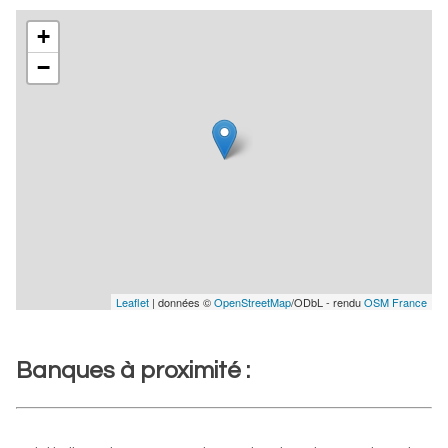
+
−
Leaflet
| données ©
OpenStreetMap
/ODbL - rendu
OSM France
Banques à proximité :