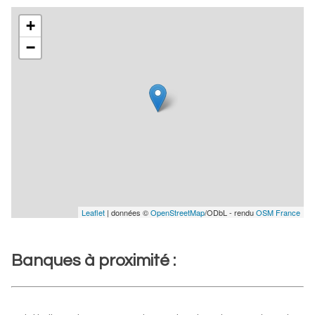
+
−
Leaflet
| données ©
OpenStreetMap
/ODbL - rendu
OSM France
Banques à proximité :