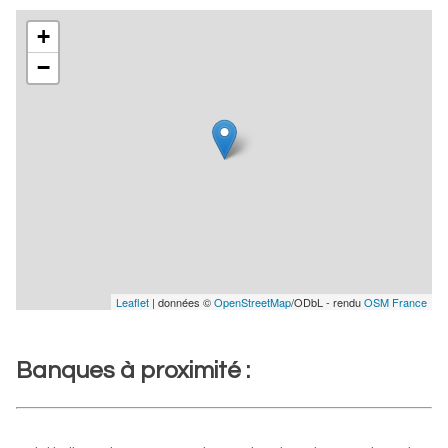
+
−
Leaflet
| données ©
OpenStreetMap
/ODbL - rendu
OSM France
Banques à proximité :