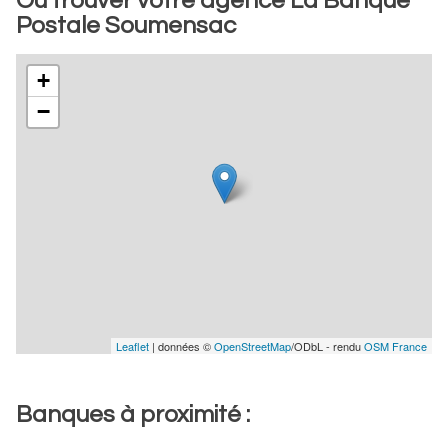
Où trouver votre agence La Banque
Postale Soumensac
+
−
Leaflet
| données ©
OpenStreetMap
/ODbL - rendu
OSM France
Banques à proximité :