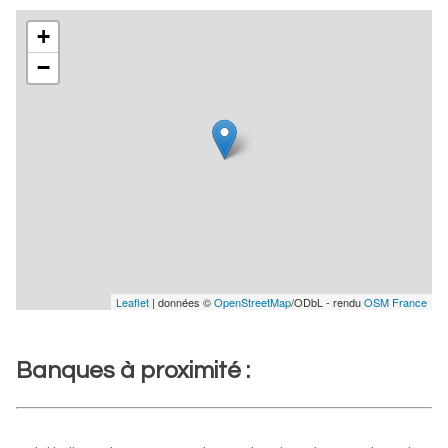
+
−
Leaflet
| données ©
OpenStreetMap
/ODbL - rendu
OSM France
Banques à proximité :