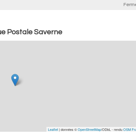
Ferm
ue Postale Saverne
Leaflet
| données ©
OpenStreetMap
/ODbL - rendu
OSM Fr