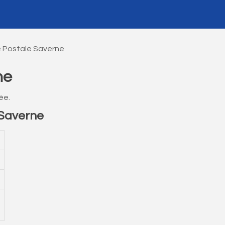
 Postale Saverne
ne
ée.
Saverne