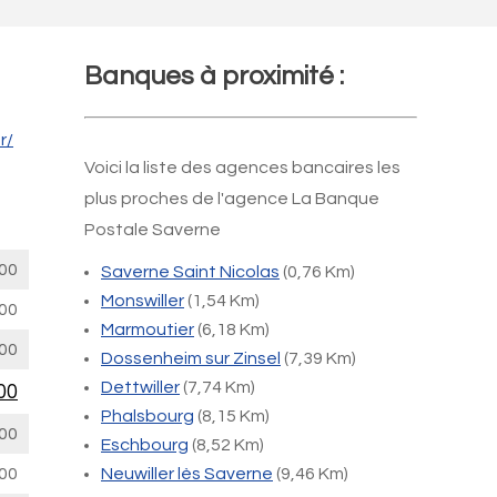
Banques à proximité :
r/
Voici la liste des agences bancaires les
plus proches de l'agence La Banque
Postale Saverne
00
Saverne Saint Nicolas
(0,76 Km)
Monswiller
(1,54 Km)
00
Marmoutier
(6,18 Km)
00
Dossenheim sur Zinsel
(7,39 Km)
Dettwiller
(7,74 Km)
00
Phalsbourg
(8,15 Km)
00
Eschbourg
(8,52 Km)
00
Neuwiller lès Saverne
(9,46 Km)