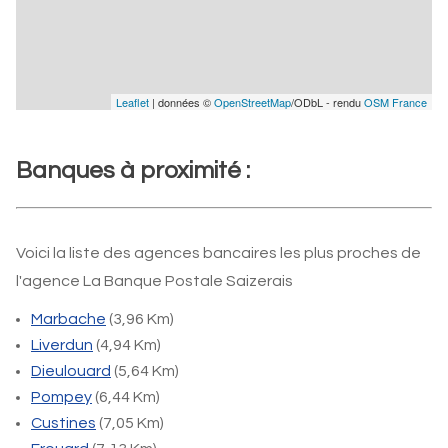
Leaflet
| données ©
OpenStreetMap
/ODbL - rendu
OSM France
Banques à proximité :
Voici la liste des agences bancaires les plus proches de
l'agence La Banque Postale Saizerais
Marbache
(3,96 Km)
Liverdun
(4,94 Km)
Dieulouard
(5,64 Km)
Pompey
(6,44 Km)
Custines
(7,05 Km)