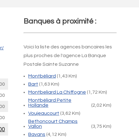
Banques à proximité :
Voici la liste des agences bancaires les
r/
plus proches de l'agence La Banque
Postale Sainte Suzanne
Montbéliard
(1,43 Km)
00
Bart
(1,63 Km)
Montbeliard La Chiffogne
(1,72 Km)
00
Montbéliard Petite
Hollande
(2,02 Km)
00
Voujeaucourt
(3,62 Km)
00
Bethoncourt Champs
Vallon
(3,75 Km)
00
Bavans
(4,12 Km)