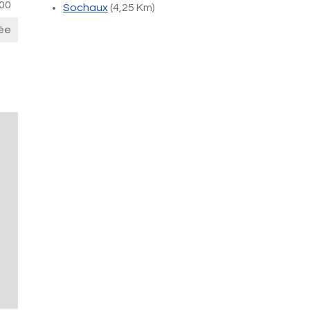
00
Sochaux
(4,25 Km)
ée