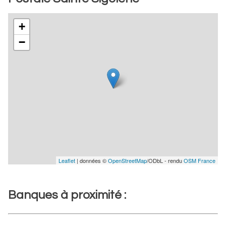
+
−
Leaflet
| données ©
OpenStreetMap
/ODbL - rendu
OSM France
Banques à proximité :