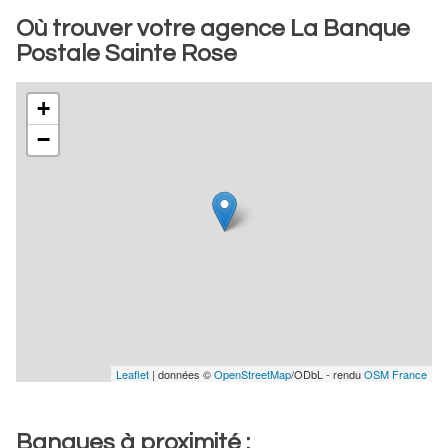
Où trouver votre agence La Banque
Postale Sainte Rose
+
−
Leaflet
| données ©
OpenStreetMap
/ODbL - rendu
OSM France
Banques à proximité :