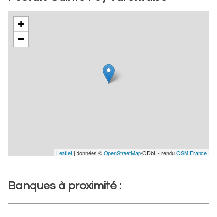
+
−
Leaflet
| données ©
OpenStreetMap
/ODbL - rendu
OSM France
Banques à proximité :