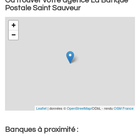
Où trouver votre agence La Banque
Postale Saint Sauveur
+
−
Leaflet
| données ©
OpenStreetMap
/ODbL - rendu
OSM France
Banques à proximité :