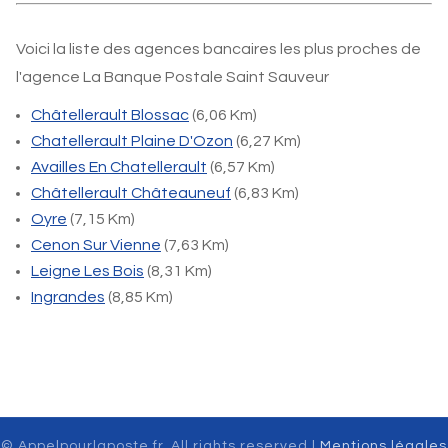
Voici la liste des agences bancaires les plus proches de
l'agence La Banque Postale Saint Sauveur
Châtellerault Blossac
(6,06 Km)
Chatellerault Plaine D'Ozon
(6,27 Km)
Availles En Chatellerault
(6,57 Km)
Châtellerault Châteauneuf
(6,83 Km)
Oyre
(7,15 Km)
Cenon Sur Vienne
(7,63 Km)
Leigne Les Bois
(8,31 Km)
Ingrandes
(8,85 Km)
© Appelpourlaposte.fr. All rights reserved |
Mentions légales