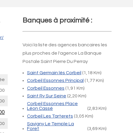
Banques à proximité :
.
r/
Voici la liste des agences bancaires les
plus proches de l'agence La Banque
Postale Saint Pierre Du Perray
Saint Germain lès Corbeil
(1,18 Km)
ée
Corbeil Essonnes Principal
(1,77 Km)
Corbeil Essonnes
(1,91 Km)
00
Saint Ry Sur Seine
(2,20 Km)
00
Corbeil Essonnes Place
Léon Cassé
(2,83 Km)
00
Corbeil Les Tarterets
(3,05 Km)
00
Savigny Le Temple La
Foret
(3,69 Km)