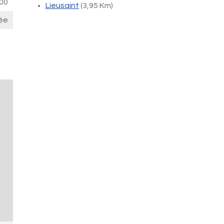
00
Lieusaint
(3,95 Km)
ée