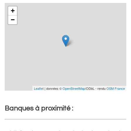
+
−
Leaflet
| données ©
OpenStreetMap
/ODbL - rendu
OSM France
Banques à proximité :