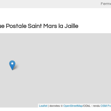
Ferm
 Postale Saint Mars la Jaille
Leaflet
| données ©
OpenStreetMap
/ODbL - rendu
OSM Fr