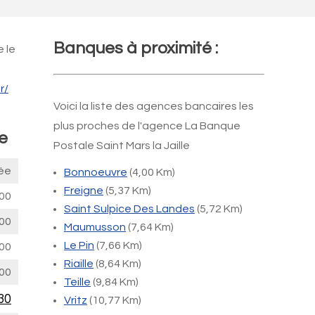
Banques à proximité :
 le
r/
Voici la liste des agences bancaires les
plus proches de l'agence La Banque
e
Postale Saint Mars la Jaille
ée
Bonnoeuvre
(4,00 Km)
Freigne
(5,37 Km)
00
Saint Sulpice Des Landes
(5,72 Km)
00
Maumusson
(7,64 Km)
Le Pin
(7,66 Km)
00
Riaille
(8,64 Km)
00
Teille
(9,84 Km)
30
Vritz
(10,77 Km)