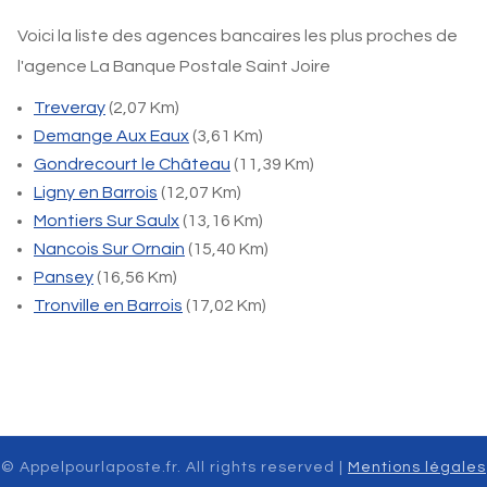
Voici la liste des agences bancaires les plus proches de
l'agence La Banque Postale Saint Joire
Treveray
(2,07 Km)
Demange Aux Eaux
(3,61 Km)
Gondrecourt le Château
(11,39 Km)
Ligny en Barrois
(12,07 Km)
Montiers Sur Saulx
(13,16 Km)
Nancois Sur Ornain
(15,40 Km)
Pansey
(16,56 Km)
Tronville en Barrois
(17,02 Km)
© Appelpourlaposte.fr. All rights reserved |
Mentions légales