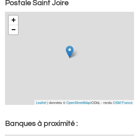
Postale Saint Joire
+
−
Leaflet
| données ©
OpenStreetMap
/ODbL - rendu
OSM France
Banques à proximité :