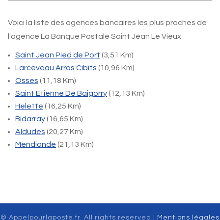
Voici la liste des agences bancaires les plus proches de
l'agence La Banque Postale Saint Jean Le Vieux
Saint Jean Pied de Port
(3,51 Km)
Larceveau Arros Cibits
(10,96 Km)
Osses
(11,18 Km)
Saint Etienne De Baigorry
(12,13 Km)
Helette
(16,25 Km)
Bidarray
(16,65 Km)
Aldudes
(20,27 Km)
Mendionde
(21,13 Km)
© Appelpourlaposte.fr. All rights reserved |
Mentions légales