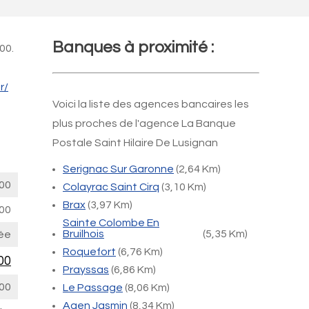
Banques à proximité :
00.
r/
Voici la liste des agences bancaires les
plus proches de l'agence La Banque
Postale Saint Hilaire De Lusignan
Serignac Sur Garonne
(2,64 Km)
00
Colayrac Saint Cirq
(3,10 Km)
Brax
(3,97 Km)
00
Sainte Colombe En
Bruilhois
(5,35 Km)
ée
Roquefort
(6,76 Km)
00
Prayssas
(6,86 Km)
00
Le Passage
(8,06 Km)
Agen Jasmin
(8,34 Km)