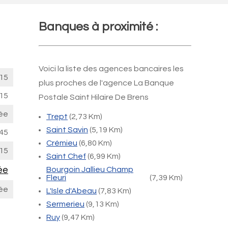
Banques à proximité :
Voici la liste des agences bancaires les
15
plus proches de l'agence La Banque
15
Postale Saint Hilaire De Brens
ée
Trept
(2,73 Km)
Saint Savin
(5,19 Km)
45
Crémieu
(6,80 Km)
15
Saint Chef
(6,99 Km)
ée
Bourgoin Jallieu Champ
Fleuri
(7,39 Km)
ée
L'Isle d'Abeau
(7,83 Km)
Sermerieu
(9,13 Km)
Ruy
(9,47 Km)