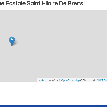
 Postale Saint Hilaire De Brens
Leaflet
| données ©
OpenStreetMap
/ODbL - rendu
OSM Fr