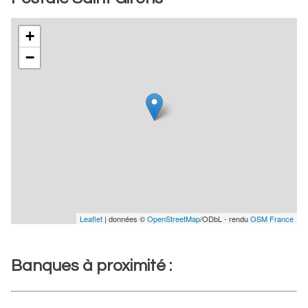
+
−
Leaflet
| données ©
OpenStreetMap
/ODbL - rendu
OSM France
Banques à proximité :