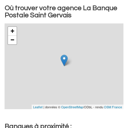
Où trouver votre agence La Banque
Postale Saint Gervais
+
−
Leaflet
| données ©
OpenStreetMap
/ODbL - rendu
OSM France
Banques à proximité :