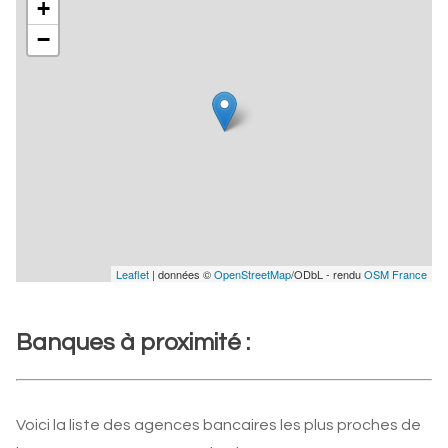
+
−
Leaflet
| données ©
OpenStreetMap
/ODbL - rendu
OSM France
Banques à proximité :
Voici la liste des agences bancaires les plus proches de