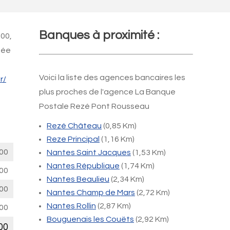
Banques à proximité :
h00,
mée
Voici la liste des agences bancaires les
r/
plus proches de l'agence La Banque
Postale Rezé Pont Rousseau
Rezé Château
(0,85 Km)
Reze Principal
(1,16 Km)
00
Nantes Saint Jacques
(1,53 Km)
Nantes République
(1,74 Km)
00
Nantes Beaulieu
(2,34 Km)
00
Nantes Champ de Mars
(2,72 Km)
Nantes Rollin
(2,87 Km)
00
Bouguenais les Couëts
(2,92 Km)
00