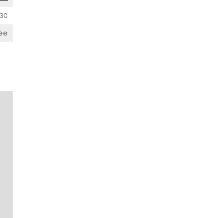
30
ée