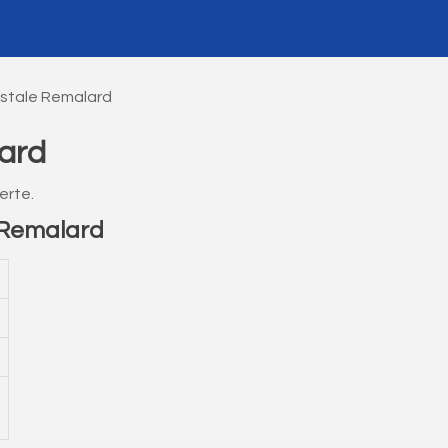
stale Remalard
ard
erte.
 Remalard