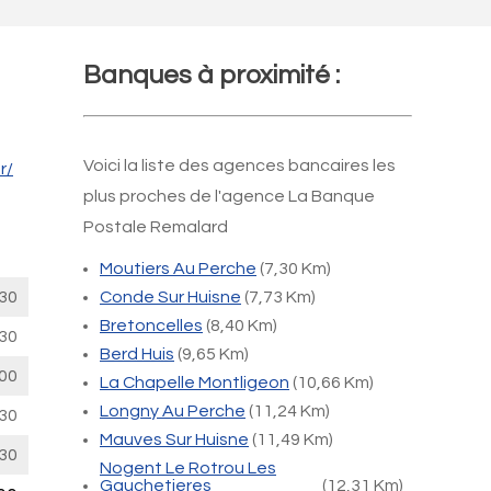
Banques à proximité :
Voici la liste des agences bancaires les
r/
plus proches de l'agence La Banque
Postale Remalard
Moutiers Au Perche
(7,30 Km)
30
Conde Sur Huisne
(7,73 Km)
Bretoncelles
(8,40 Km)
30
Berd Huis
(9,65 Km)
00
La Chapelle Montligeon
(10,66 Km)
Longny Au Perche
(11,24 Km)
30
Mauves Sur Huisne
(11,49 Km)
30
Nogent Le Rotrou Les
Gauchetieres
(12,31 Km)