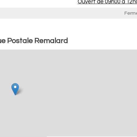
Ouvert de
09h00 à 12h
Ferm
ue Postale Remalard