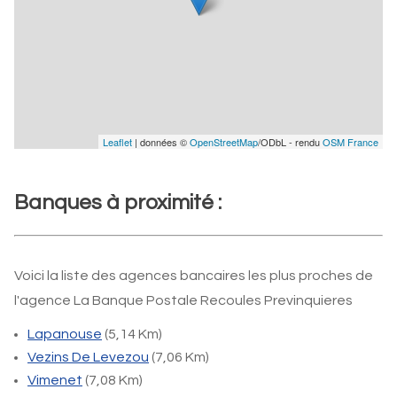
Leaflet
| données ©
OpenStreetMap
/ODbL - rendu
OSM France
Banques à proximité :
Voici la liste des agences bancaires les plus proches de
l'agence La Banque Postale Recoules Previnquieres
Lapanouse
(5,14 Km)
Vezins De Levezou
(7,06 Km)
Vimenet
(7,08 Km)