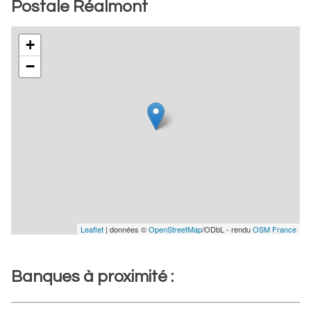
Postale Réalmont
+
−
Leaflet
| données ©
OpenStreetMap
/ODbL - rendu
OSM France
Banques à proximité :