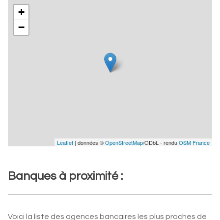
+
−
Leaflet
| données ©
OpenStreetMap
/ODbL - rendu
OSM France
Banques à proximité :
Voici la liste des agences bancaires les plus proches de