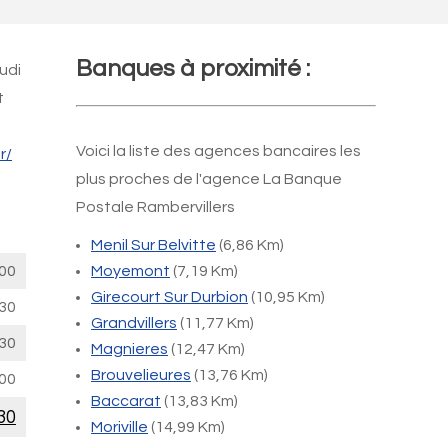
Banques à proximité :
udi
t
Voici la liste des agences bancaires les
r/
plus proches de l'agence La Banque
Postale Rambervillers
Menil Sur Belvitte
(6,86 Km)
00
Moyemont
(7,19 Km)
Girecourt Sur Durbion
(10,95 Km)
30
Grandvillers
(11,77 Km)
30
Magnieres
(12,47 Km)
Brouvelieures
(13,76 Km)
00
Baccarat
(13,83 Km)
30
Moriville
(14,99 Km)