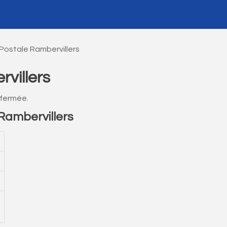
Postale Rambervillers
villers
 fermée.
ambervillers