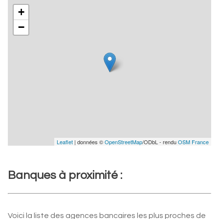
+
−
Leaflet
| données ©
OpenStreetMap
/ODbL - rendu
OSM France
Banques à proximité :
Voici la liste des agences bancaires les plus proches de