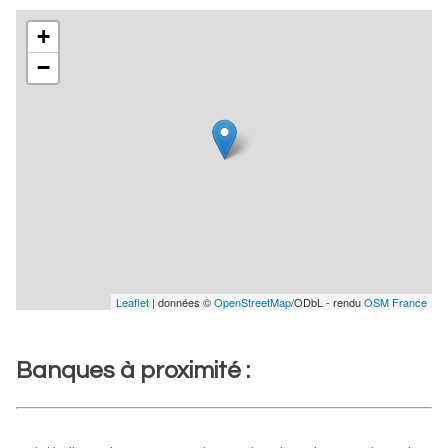
+
−
Leaflet
| données ©
OpenStreetMap
/ODbL - rendu
OSM France
Banques à proximité :