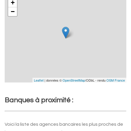
+
−
Leaflet
| données ©
OpenStreetMap
/ODbL - rendu
OSM France
Banques à proximité :
Voici la liste des agences bancaires les plus proches de