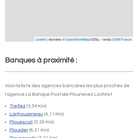
Leaflet
| données ©
OpenStreetMap
/ODbL - rendu
OSM France
Banques à proximité :
Voici la liste des agences bancaires les plus proches de
l'agence La Banque Postale Plounevez Lochrist
Treflez
(3,54 Km)
Lanhouarneau
(4,11 Km)
Plouescat
(5,35 Km)
Plouider
(6,31 Km)